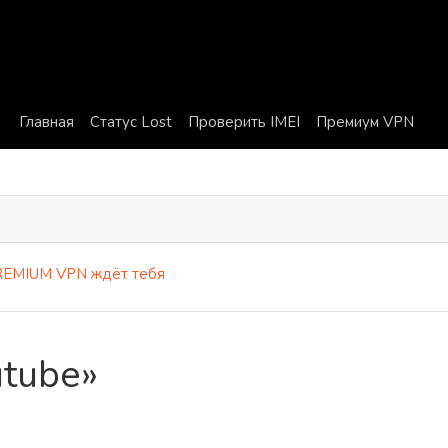
Главная
Статус Lost
Проверить IMEI
Премиум VPN
 VPN ждёт тебя
utube»