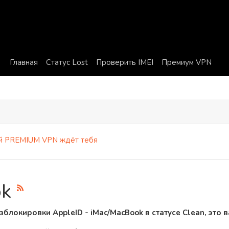
Главная
Статус Lost
Проверить IMEI
Премиум VPN
PREMIUM VPN ждёт тебя
ok
азблокировки AppleID - iMac/MacBook
в статусе Clean, это 