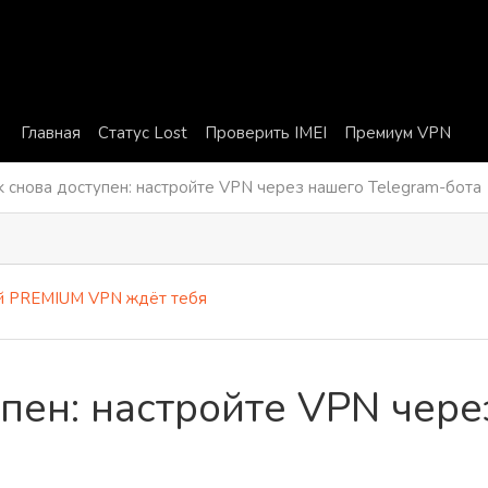
Главная
Статус Lost
Проверить IMEI
Премиум VPN
k снова доступен: настройте VPN через нашего Telegram-бота
REMIUM VPN ждёт тебя
упен: настройте VPN чер