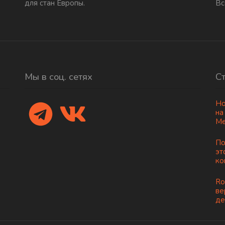
для стан Европы.
Вс
Мы в соц. сетях
С
Но
на
Ме
По
эт
ко
Ro
ве
де