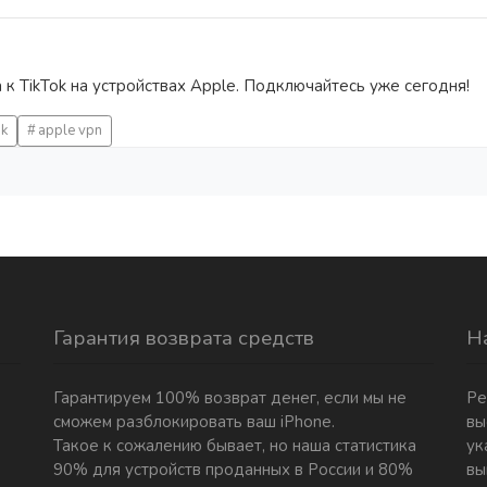
к TikTok на устройствах Apple. Подключайтесь уже сегодня!
ok
apple vpn
Гарантия возврата средств
Н
Гарантируем 100% возврат денег, если мы не
Ре
сможем разблокировать ваш iPhone.
вы
Такое к сожалению бывает, но наша статистика
ук
90% для устройств проданных в России и 80%
вы