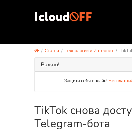
Статьи
Технологии и Интернет
TikTo
Важно!
Защити себя онлайн!
Бесплатный P
TikTok снова дост
Telegram-бота