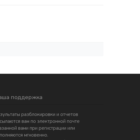
аша поддержка
зультаты разблокировки и отчетов
сылаются вам по электронной почте
азанной вами при регистрации или
полняются мгновенно.