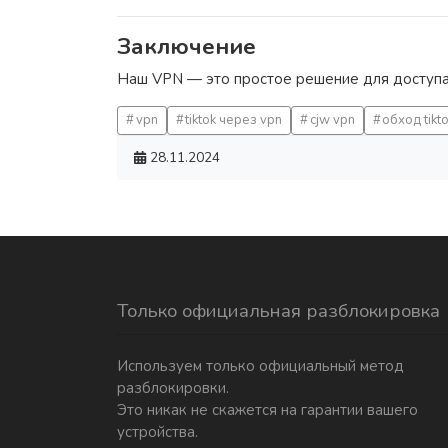
Заключение
Наш VPN — это простое решение для доступа 
vpn
tiktok через vpn
cjw vpn
обход tikt
28.11.2024
Только официальная разблокировка
Используем только официальный метод
разблокировки.
Это никак не скажется на гарантии вашего
устройства.