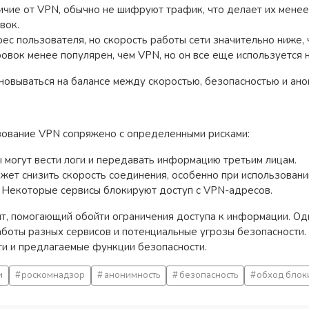
чие от VPN, обычно не шифруют трафик, что делает их менее 
вок.
рес пользователя, но скорость работы сети значительно ниже, 
овок менее популярен, чем VPN, но он все еще используется 
овываться на балансе между скоростью, безопасностью и ано
зование VPN сопряжено с определенными рисками:
могут вести логи и передавать информацию третьим лицам.
жет снизить скорость соединения, особенно при использовани
: Некоторые сервисы блокируют доступ с VPN-адресов.
т, помогающий обойти ограничения доступа к информации. О
аботы разных сервисов и потенциальные угрозы безопасности
ти и предлагаемые функции безопасности.
и
роскомнадзор
анонимность
безопасность
обход блок