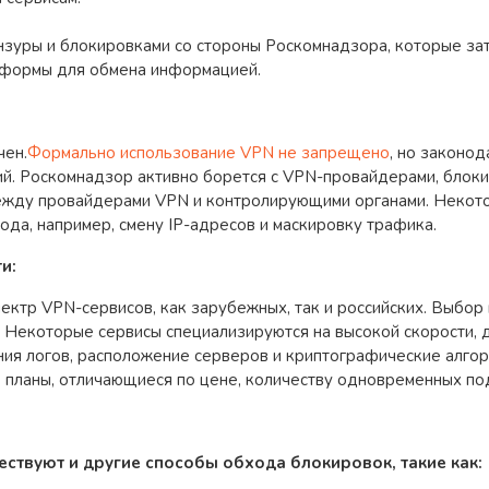
нзуры и блокировками со стороны Роскомнадзора, которые зат
атформы для обмена информацией.
чен.
Формально использование VPN не запрещено
, но законо
й. Роскомнадзор активно борется с VPN-провайдерами, блокир
между провайдерами VPN и контролирующими органами. Некот
да, например, смену IP-адресов и маскировку трафика.
и:
ектр VPN-сервисов, как зарубежных, так и российских. Выбор
 Некоторые сервисы специализируются на высокой скорости, 
ния логов, расположение серверов и криптографические алго
планы, отличающиеся по цене, количеству одновременных под
ствуют и другие способы обхода блокировок, такие как: