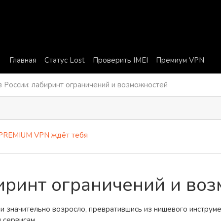
Главная
Статус Lost
Проверить IMEI
Премиум VPN
 России: лабиринт ограничений и возможностей
MIUM VPN ждёт тебя
биринт ограничений и во
и значительно возросло, превратившись из нишевого инструме
 сервисам.