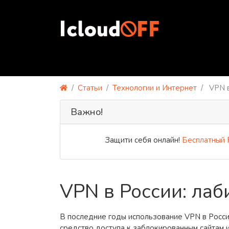
Статьи
Технологии и Интернет
VPN в
Важно!
Защити себя онлайн!
Бесплатный PRE
VPN в России: ла
В последние годы использование VPN в Росси
средство доступа к заблокированным сайтам и