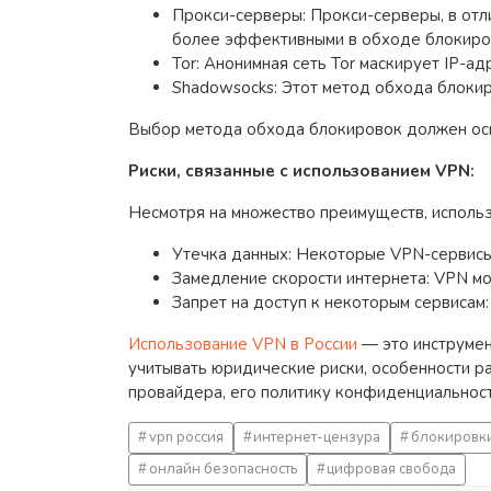
Прокси-серверы: Прокси-серверы, в отли
более эффективными в обходе блокиро
Tor: Анонимная сеть Tor маскирует IP-ад
Shadowsocks: Этот метод обхода блокир
Выбор метода обхода блокировок должен осн
Риски, связанные с использованием VPN:
Несмотря на множество преимуществ, исполь
Утечка данных: Некоторые VPN-сервисы 
Замедление скорости интернета: VPN мо
Запрет на доступ к некоторым сервисам
Использование VPN в России
— это инструмен
учитывать юридические риски, особенности р
провайдера, его политику конфиденциальнос
vpn россия
интернет-цензура
блокировк
онлайн безопасность
цифровая свобода