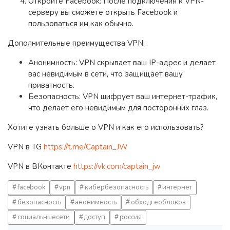
Откройте Facebook: После подключения к VPN-
серверу вы сможете открыть Facebook и
пользоваться им как обычно.
Дополнительные преимущества VPN:
Анонимность: VPN скрывает ваш IP-адрес и делает
вас невидимым в сети, что защищает вашу
приватность.
Безопасность: VPN шифрует ваш интернет-трафик,
что делает его невидимым для посторонних глаз.
Хотите узнать больше о VPN и как его использовать?
VPN в TG
https://t.me/Captain_JW
VPN в ВКонтакте
https://vk.com/captain_jw
facebook
vpn
кибербезопасность
интернет
безопасность
анонимность
обходгеоблоков
социальныесети
доступ
россия