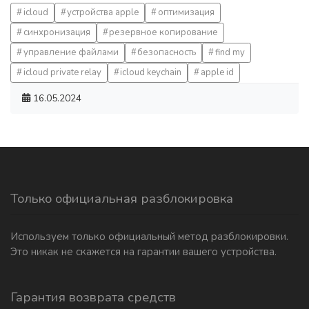
icloud
устройства apple
оптимизация
синхронизация
резервное копирование
управление файлами
безопасность
find my
icloud private relay
icloud keychain
apple id
16.05.2024
Только официальная разблокировка
Используем только официальный метод разблокировки.
Это никак не скажется на гарантии вашего устройства.
Гарантия возврата средств